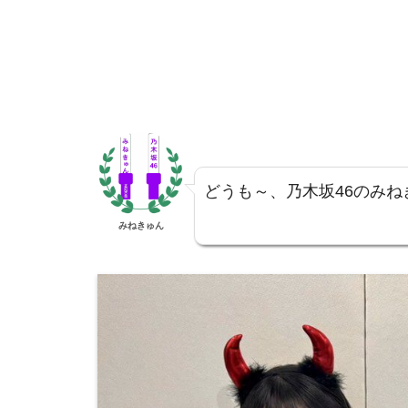
どうも～、乃木坂46のみね
みねきゅん