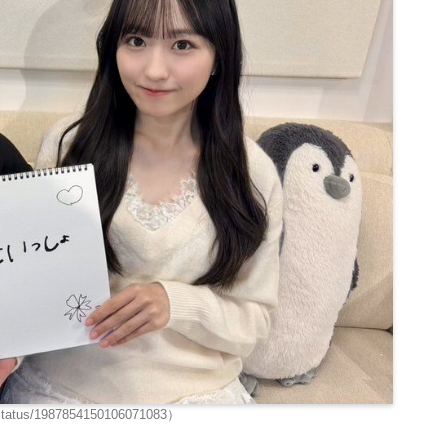
tus/1987854150106071083）