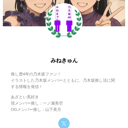
みねきゅん
推し歴4年の乃木坂ファン！
イラストした乃木坂メンバーとともに、乃木坂推し活に関
する情報を発信！
あざとい系好き
現メンバー推し：一ノ瀬美空
OGメンバー推し：山下美月