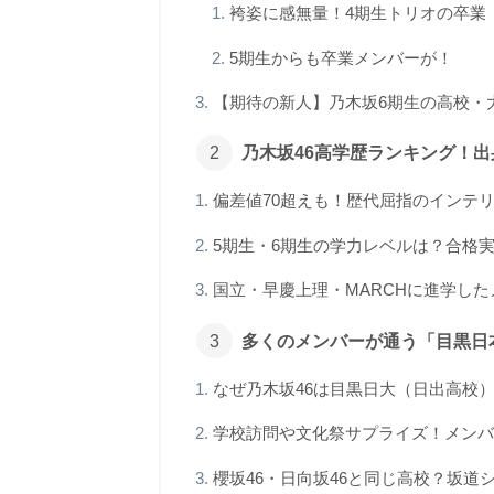
袴姿に感無量！4期生トリオの卒業
5期生からも卒業メンバーが！
【期待の新人】乃木坂6期生の高校・
乃木坂46高学歴ランキング！
偏差値70超えも！歴代屈指のインテリ
5期生・6期生の学力レベルは？合格
国立・早慶上理・MARCHに進学し
多くのメンバーが通う「目黒日
なぜ乃木坂46は目黒日大（日出高校
学校訪問や文化祭サプライズ！メンバ
櫻坂46・日向坂46と同じ高校？坂道