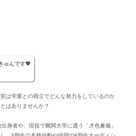
きゅんです💖
、実は学業との両立でどんな努力をしているのか
ことはありませんか？
学校出身者や、現役で難関大学に通う「才色兼備」
し、5期生の本格始動や待望の6期生オーディシ