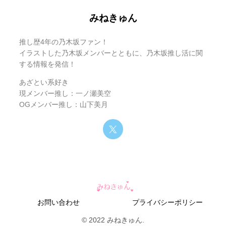
【結論】川﨑桜は立教大学？卒業・在学
みねきゅん
の事実まとめ
川﨑桜の学歴まとめ｜小学校〜高校まで
徹底解説
川﨑桜の実家・暮らしは？一人暮らしの
推し歴4年の乃木坂ファン！
可能性も調査
イラストした乃木坂メンバーとともに、乃木坂推し活に関
川﨑桜と立教大学の関係｜なぜ話題にな
結論から言うと、川﨑桜は
2026年3月24日に大学を卒業した
する情報を発信！
るのか
ことを本人が報告
ここはかなり重要なポイントです！
しています！
あざとい系好き
現メンバー推し：一ノ瀬美空
立教と乃木坂のつながりとは？
さらに、Instagram投稿や各種報道から、
特に高校は、
卒アル流出により湘南学園高校が確定
立教大学文学部英
とされて
OGメンバー推し：山下美月
米文学科の卒業
います！
と見られています！
立教大学は知名度が高く、芸能との親和性もあります！
つまり「川﨑桜 立教大学」は、噂ではなくかなり信頼性の
高い情報として整理できます！
プロフィール表
だからこそ、話題になりやすいんです！
ただし、大学名・学部については「本人ブログで明言されて
項目
内容
いるわけではない」という点も押さえておくのが重要です！
お問い合わせ
プライバシーポリシー
© 2022 みねきゅん.
名前
川﨑桜
ここをしっかり分けて理解するのが、ファンとしても正しい