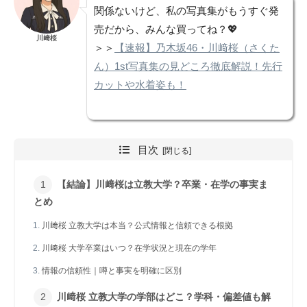
関係ないけど、私の写真集がもうすぐ発
売だから、みんな買ってね？💖
川﨑桜
＞＞
【速報】乃木坂46・川﨑桜（さくた
ん）1st写真集の見どころ徹底解説！先行
カットや水着姿も！
目次
【結論】川﨑桜は立教大学？卒業・在学の事実ま
とめ
川﨑桜 立教大学は本当？公式情報と信頼できる根拠
川﨑桜 大学卒業はいつ？在学状況と現在の学年
情報の信頼性｜噂と事実を明確に区別
川﨑桜 立教大学の学部はどこ？学科・偏差値も解