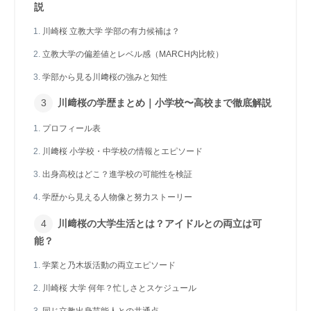
説
川崎桜 立教大学 学部の有力候補は？
立教大学の偏差値とレベル感（MARCH内比較）
学部から見る川﨑桜の強みと知性
川﨑桜の学歴まとめ｜小学校〜高校まで徹底解説
プロフィール表
川﨑桜 小学校・中学校の情報とエピソード
出身高校はどこ？進学校の可能性を検証
学歴から見える人物像と努力ストーリー
川﨑桜の大学生活とは？アイドルとの両立は可
能？
学業と乃木坂活動の両立エピソード
川崎桜 大学 何年？忙しさとスケジュール
同じ立教出身芸能人との共通点