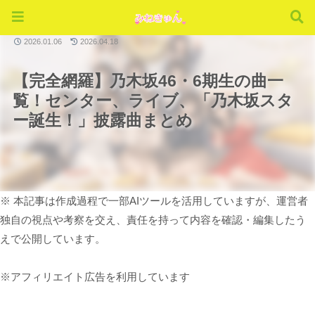
ライブ
2026.01.06
2026.04.18
【完全網羅】乃木坂46・6期生の曲一
覧！センター、ライブ、「乃木坂スタ
ー誕生！」披露曲まとめ
※ 本記事は作成過程で一部AIツールを活用していますが、運営者
独自の視点や考察を交え、責任を持って内容を確認・編集したう
えで公開しています。
※アフィリエイト広告を利用しています