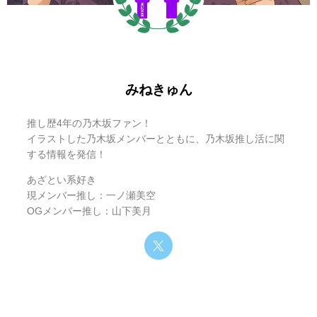
乃木坂46・6期生の曲一覧｜センター抜
みねきゅん
6期生とMC・オズワルド
擢やライブ、「乃木坂スター誕生！」で
乃木坂46・6期生のソロ曲一覧｜センタ
の活躍
ーやライブ、「乃木坂スター誕生！」で
乃木坂46・6期生がセンターのその他曲
6期生が昭和・平成のヒットソングに挑戦する番組「乃木坂
推し歴4年の乃木坂ファン！
の披露は？
一覧｜ライブや「乃木坂スター誕生！」
イラストした乃木坂メンバーとともに、乃木坂推し活に関
スター誕生！SIX」。
する情報を発信！
で披露された特別な曲
この番組で披露された楽曲は、来る「乃木坂スター誕生！
あざとい系好き
続いて、6期生メンバーのソロ曲についてです。
現メンバー推し：一ノ瀬美空
SIX Live」でもパフォーマンスされる可能性が高いです。
OGメンバー推し：山下美月
こちらも2026年1月現在、
ソロ曲が与えられている6期生メン
どのメンバーがどの曲を歌ったのか、ソロやユニット、セン
バーはまだいません。
ター曲などを把握しておくと、ライブをより深く楽しめま
す。
グループの歴史を見ても、ソロ曲が与えられるのは一握りの
メンバーです。
どのメンバーがどの曲を歌ったのか、ソロやユニット、セン