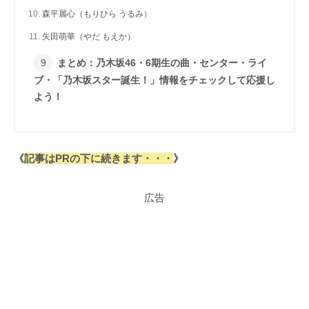
森平麗心（もりひら うるみ）
矢田萌華（やだ もえか）
まとめ：乃木坂46・6期生の曲・センター・ライ
ブ・「乃木坂スター誕生！」情報をチェックして応援し
よう！
《
記事はPRの下に続きます・・・
》
広告