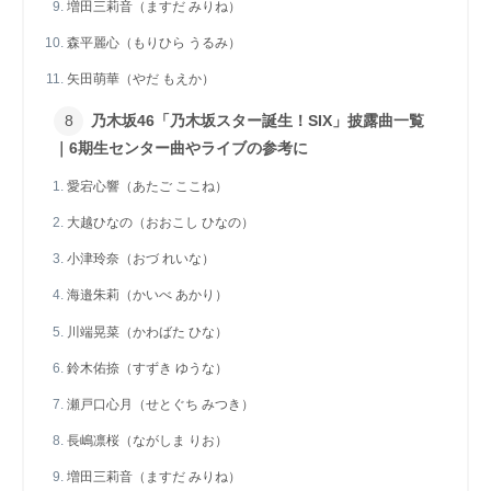
増田三莉音（ますだ みりね）
森平麗心（もりひら うるみ）
矢田萌華（やだ もえか）
乃木坂46「乃木坂スター誕生！SIX」披露曲一覧
｜6期生センター曲やライブの参考に
愛宕心響（あたご ここね）
大越ひなの（おおこし ひなの）
小津玲奈（おづ れいな）
海邉朱莉（かいべ あかり）
川端晃菜（かわばた ひな）
鈴木佑捺（すずき ゆうな）
瀬戸口心月（せとぐち みつき）
長嶋凛桜（ながしま りお）
増田三莉音（ますだ みりね）