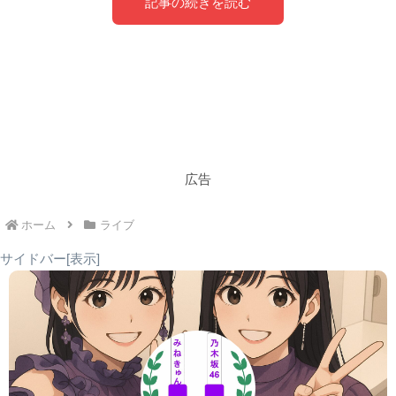
記事の続きを読む
乃木坂46「乃木坂スター誕生！SIX」披
広告
露曲一覧｜6期生センター曲やライブの
参考に
ホーム
ライブ
サイドバー[表示]