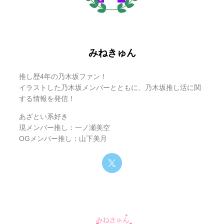
2月の有明アリーナ4daysの後半2日間、日曜と祝日に開催さ
が必要です。
れます。
イベント
CENTRAL MUSIC & ENTERTAINMENT FESTIVAL 2026
名
項目
詳細
項目
詳細
みねきゅん
【1日目】
2026年1月17日(土) 開場 16:30 / 開演 18:00
日程
【1日目】
2026年2月22日(日) 開場 16:30 / 開演 18:00
【2日目】
2026年1月18日(日) 開場 15:30 / 開演 17:00
日程
2026年4月3日(金) ～ 4月5日(日) の3日間
【2日目】
2026年2月23日(月・祝) 開場 16:30 / 開演 18:00
日程
推し歴4年の乃木坂ファン！
※乃木坂46の出演日は後日発表。
会場
有明アリーナ（東京都江東区）
会場
有明アリーナ（東京都江東区）
イラストした乃木坂メンバーとともに、乃木坂推し活に関
乃木坂46 6期生 / オズワルド
する情報を発信！
乃木坂46
【先輩ゲスト】
出演者
※奥田いろはは2月23日(月・祝)のみ休演。
Kアリーナ横浜、横浜赤レンガ倉庫、KT Zepp Yokohamaなど
出演者
1月17日(土)：小川彩（5期生）
あざとい系好き
※小津玲奈は学業の都合により両日休演。
会場
横浜エリアの複数会場
1月18日(日)：中西アルノ（5期生）
現メンバー推し：一ノ瀬美空
※乃木坂46の出演会場は後日発表。
※小津玲奈は学業の都合により休演。
OGメンバー推し：山下美月
このライブは、2026年1月14日(水)に発売される5thアルバム
このライブの最大の見どころは、
6期生メンバー全員がソロ
「My respect」の収録曲を中心に構成されます。
出演アー
ティスト
乃木坂46 / YOASOBI / ＝LOVE / キタニタツヤ / 結束バンド /
での歌唱を披露
することです。
(第1弾発
FRUITS ZIPPER / ちゃんみな 他、多数
アルバムの新曲がライブでどのように表現されるのか、初披
表)
番組や「新参者」公演で培ってきた歌唱力を、アリーナとい
露のパフォーマンスに注目が集まります。
う大舞台でいかんなく発揮してくれることでしょう。