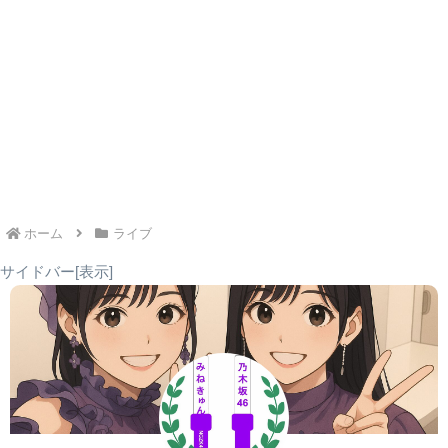
乃木坂スター誕生！SIX
CENTRAL MUSIC & ENTERTAINMENT FESTIVAL 2026
2026年の乃木坂46のライブ活動は、6期生による初の単独ア
リーナライブからスタートします。
2026年4月には、横浜の街全体が舞台となる都市型フェス
「CENTRAL MUSIC & ENTERTAINMENT FESTIVAL 2026」
5thアルバム『My respect』初回生産限定盤 TYPE-B パッケージ
日本テレビの音楽バラエティー番組「乃木坂スター誕生！
に乃木坂46の出演が決定しました。
SIX」が番組を飛び出して開催するこのライブは、6期生の成
「Coupling Collection」に続き、同じく有明アリーナで開催
長と魅力を存分に感じられる貴重な機会となるでしょう。
複数の会場で同時開催される音楽とエンタテインメントの祭
されるのが「5th ALBUM MEMORIAL LIVE 『My respect』」
典です。
ホーム
ライブ
です。
2025年4月にお披露目された彼女たちが、大舞台でどのよう
サイドバー[表示]
なパフォーマンスを見せてくれるのか、期待が高まります。
日程・会場情報
約7年ぶりとなるオリジナルアルバムの発売を記念したこの
ライブは、2026年の乃木坂46を象徴する重要な公演となるで
日程・会場情報
しょう。
フェスは3日間にわたって開催されますが、乃木坂46の出演
日や出演会場は後日発表となります。
ライブは有明アリーナにて2日間にわたって開催されます。
日程・会場情報
項目
詳細
各公演で開場・開演時間が異なるため、参加される方は注意