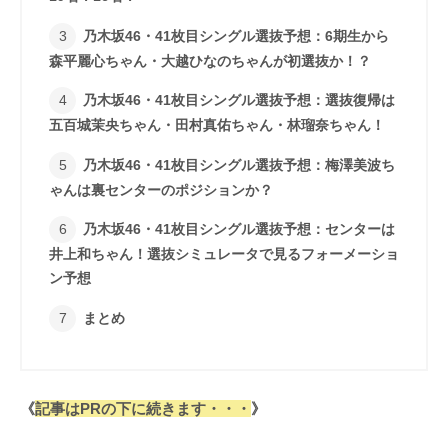
乃木坂46・41枚目シングル選抜予想：6期生から
森平麗心ちゃん・大越ひなのちゃんが初選抜か！？
乃木坂46・41枚目シングル選抜予想：選抜復帰は
五百城茉央ちゃん・田村真佑ちゃん・林瑠奈ちゃん！
乃木坂46・41枚目シングル選抜予想：梅澤美波ち
ゃんは裏センターのポジションか？
乃木坂46・41枚目シングル選抜予想：センターは
井上和ちゃん！選抜シミュレータで見るフォーメーショ
ン予想
まとめ
《
記事はPRの下に続きます・・・
》