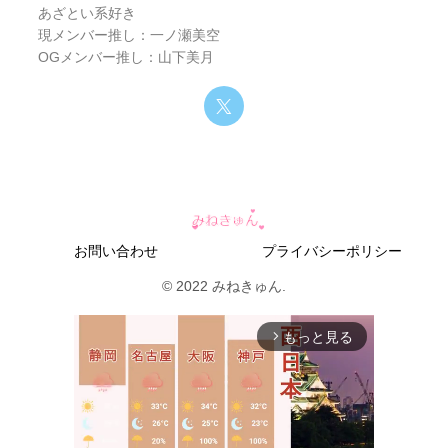
40thシングル：久保史緒里ちゃん
あざとい系好き
選抜人数は19名？16名？
28thシングル：高山一実ちゃん
現メンバー推し：一ノ瀬美空
29th収録5期生楽曲『絶望の一秒前』センター・井上
OGメンバー推し：山下美月
27thシングル：松村沙友理ちゃん
和ちゃん → 32ndで初選抜
今回の選抜人数は、
19名
になると予想します。
30th収録5期生楽曲『バンドエイドを剥がすような別
彼女たちは皆、選抜発表前に卒業を発表し、裏センターとし
れ方』センター・菅原咲月ちゃん → 32ndで初選抜
て最後のシングルに参加しました。
一方で、16名という意見があるのも事実です。
31st収録5期生楽曲『17分間』センター・川﨑桜ちゃ
ん → 32ndで初選抜
ただ、梅澤美波ちゃんの場合、もし卒業を発表するとしたら
その根拠となっているのが、2026年4月3日にKアリーナ横浜
32nd収録5期生楽曲『心にもないこと』センター・池
41stの選抜発表後になる可能性も高いです。
で開催される『CENTRAL MUSIC & ENTERTAINMENT
田瑛紗ちゃん → 33rdで初選抜
お問い合わせ
プライバシーポリシー
FESTIVAL 2026』の出演情報です。
33rd収録5期生楽曲『考えないようにする』センタ
その場合はこの法則に当てはまらないかもしれませんが、グ
© 2022 みねきゅん.
ー・冨里奈央ちゃん → 34thで初選抜
ループへの多大な貢献に敬意を表し、中心に近いこのポジシ
ョンが与えられる可能性は十分にあると考え、今回は裏セン
もっと見る
arrow_forward_ios
このように、期別曲センター経験者の選抜入りはほぼ確実な
ターと予想しました。
流れとなっています。
ちなみに、6期生では
増田三莉音（ますだ みりね）ちゃん
も