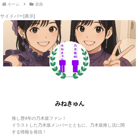
ホーム
楽曲
サイドバー[表示]
今回のシングルで、
6期生の
森平麗心（もりひら うるみ）ち
ゃん
と
大越ひなの（おおこし ひなの）ちゃん
が初選抜
入り
すると予想します。
梅澤美波
乃木坂46には、「期別楽曲でセンターを務めたメンバーは、
キャプテンである
梅澤美波ちゃんは、2列目の中央、いわゆ
次のシングルで選抜入りする」という強い傾向があります。
る「裏センター」のポジション
に配置されるのではないかと
予想します。
森平麗心ちゃんは6期生楽曲『市営ダンスホール』で、大越
ひなのちゃんは同じく6期生楽曲『全力ラップタイム』で、
これは、もし梅澤美波ちゃんが41stシングルの活動期間をも
それぞれセンターを務めました。
って卒業する可能性がある、という仮説に基づいています。
みねきゅん
この実績は、選抜入りへの非常に有力な切符と言えるでしょ
乃木坂46では、卒業を発表したメンバーがそのシングルの裏
推し歴4年の乃木坂ファン！
う。
センターを務めるという流れが過去に何度かありました。
イラストした乃木坂メンバーとともに、乃木坂推し活に関
する情報を発信！
実際に過去を振り返ってみても、この法則は健在です。
乃木坂46・41枚目シングル選抜予想：