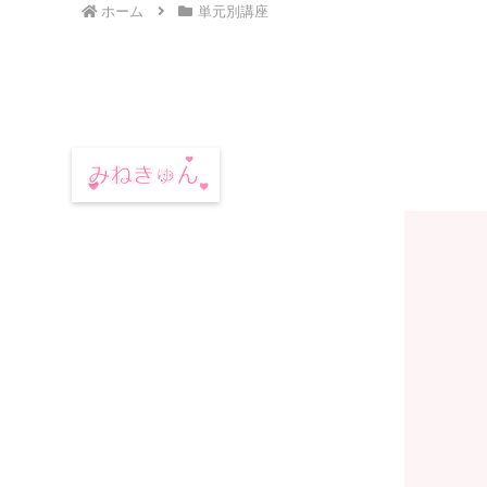
ホーム
単元別講座
tan
(
90
上図のように、
半径1の円
の中に
直角
三角
三角比の変換（90°+θ）公式
sin
(
9
直角三角形OABの、
直角以外の一つの角
cos
(
9
すると、三角比の公式は以下のようにな
tan
(
90
sin