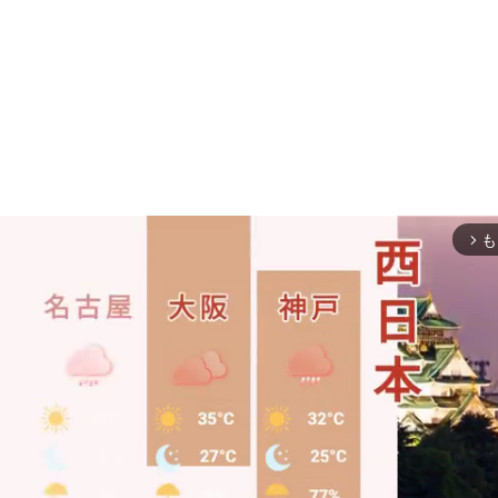
∘
−
θ
)
=
1
tan
θ
形
OABを作ります！
0
∘
+
θ
)
=
cos
θ
も
arrow_forward_ios
をθと置きます！
0
∘
+
θ
)
=
−
sin
θ
ります！
∘
+
θ
)
=
−
1
tan
θ
θ
=
A
B
/
O
B