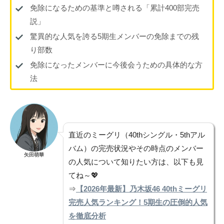
免除になるための基準と噂される「累計400部完売
説」
驚異的な人気を誇る5期生メンバーの免除までの残
り部数
免除になったメンバーに今後会うための具体的な方
法
直近のミーグリ（40thシングル・5thアル
バム）の完売状況やその時点のメンバー
矢田萌華
の人気について知りたい方は、以下も見
てね～💖
⇒
【2026年最新】乃木坂46 40thミーグリ
完売人気ランキング！5期生の圧倒的人気
を徹底分析