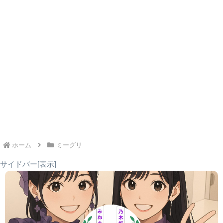
この制度が存在する主な理由は、
人気が特定のメンバーに極
端に集中するのを防ぎ、ファンからの応募を新しいメンバー
や他のメンバーへ分散させるため
だと考えられています。
これにより、グループ全体の人気を底上げし、より多くのメ
梅澤美波・岩本蓮加
ンバーに光が当たる機会を作るという運営側の意図が伺えま
す。
この記事では、この免除制度の歴史から現在の対象メンバ
ー、免除の基準、そして次世代を担う5期生の状況まで、わ
たくしが徹底的に掘り下げていきます。
ホーム
ミーグリ
サイドバー[表示]
リアルミーグリの待機列
結論として、免除メンバーにも
シングル発売時のオンライン
田村真佑・賀喜遥香・遠藤さくら・筒井あやめ
ミーグリ以外のイベントに参加すれば会うことが可能
です。