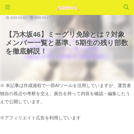
ミーグリ
2026.02.01
2026.04.17
【乃木坂46】ミーグリ免除とは？対象
メンバー一覧と基準、5期生の残り部数
を徹底解説！
※ 本記事は作成過程で一部AIツールを活用していますが、運営者
独自の視点や考察を交え、責任を持って内容を確認・編集したう
えで公開しています。
※アフィリエイト広告を利用しています