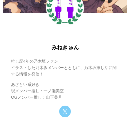
現在の免除メンバーは主に6名（
岩本蓮加・梅澤美波・遠藤
「免除になったら、もう推しメンと話せなくなるの？」と心
さくら・賀喜遥香・田村真佑・筒井あやめ・金川紗耶
）で
配になるかもしれませんが、ご安心ください。
す。
免除の対象となるのは、あくまで
「シングル発売ごとに行わ
免除の基準は
「ミーグリの累計完売部数が400部に達するこ
れるオンラインミーグリ」
に限定されることがほとんどで
みねきゅん
と」
がファンの間での最も有力な説となっています。
す。
推し歴4年の乃木坂ファン！
まず、新しく発売された41stシングル『最後に階段を駆け上
イラストした乃木坂メンバーとともに、乃木坂推し活に関
そのため、以下のイベントでは免除メンバーも参加してくれ
する情報を発信！
がったのはいつだ？』のオンラインミーグリで不参加が告知
る可能性が非常に高いです。
されたメンバーを見てみましょう。
あざとい系好き
現メンバー推し：一ノ瀬美空
OGメンバー推し：山下美月
公式サイトには以下のように記載されています。
乃木坂46ミーグリ免除制度はいつから？
歴代免除メンバー一覧
※岩本蓮加・梅澤美波・遠藤さくら・賀喜遥香・金
川紗耶・田村真佑・筒井あやめですが、スケジュー