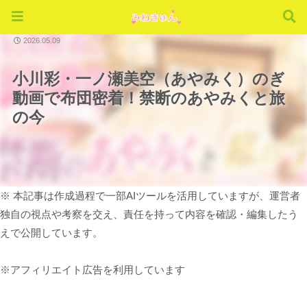
のぎ動画
2026.05.09
小川彩・一ノ瀬美空（あやみく）のぎ
動画で布団密着！禁断のあやみくと旅
の今
※ 本記事は作成過程で一部AIツールを活用していますが、運営者
独自の視点や考察を交え、責任を持って内容を確認・編集したう
えで公開しています。
※アフィリエイト広告を利用しています