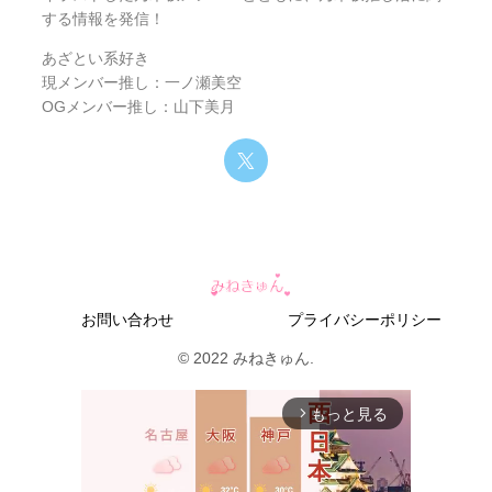
する情報を発信！
二人の空気感を直接体感することで、「禁断のあやみく」と
いつものコンテンツとは違い、カメラや演出を意識しすぎな
いう言葉の意味がきっと腑に落ちるはずです。
あざとい系好き
い、まるでプライベートの延長線上のような会話が続くんで
「あやみく」の日常の中でも、特にファンが「尊い……」と
現メンバー推し：一ノ瀬美空
す。
悶絶したのがこのエピソードです。
OGメンバー推し：山下美月
これからの旅の続き、ドラマや舞台での活躍、そして乃木坂
46としてのさらなる成長——
小川彩ちゃんと一ノ瀬美空ちゃ
「あやみく」のファンはもちろん、「名前は知ってるけど二
小川彩ちゃんは
朝がとにかく苦手
。
んのこれからに、ますます目が離せません。
人の関係はよく知らない」という方にも、
入門として最適な
一本
といえるでしょう。
毎朝、お母さんに何度も電話（いわゆる「鬼電」）をしても
らって、やっと目を覚ますというほど。
📺
視聴方法
：「乃木坂あそぶだけ #81」はのぎ動画
ところが——
お問い合わせ
プライバシーポリシー
（nogidoga）にて配信中です。のぎ動画は月額制の
© 2022 みねきゅん.
サービスで、乃木坂46の公式動画コンテンツが見放
一ノ瀬美空ちゃんと一緒に寝ているときは、その鬼電を一ノ
題になります。
瀬美空ちゃんが自分で切ってしまう
というのです。
もっと見る
arrow_forward_ios
「うるさい！」ということなのか、それとも小川彩ちゃんの
ことを考えてなのか……。