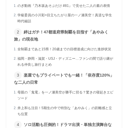
のぎ動画『乃木坂あそぶだけ #81』で見せた二人の素の表情
学級委員の小川彩×目立ちたがり屋の一ノ瀬美空！真逆な学生
時代秘話
絆はガチ！47都道府県制覇を目指す「あやみく
旅」の現在地
全制覇まであと15県！20歳までの目標達成に向けた進捗状況
福岡・静岡・滋賀・USJ・ディズニー…ファンの間で語り継が
れる仲良し旅行まとめ
楽屋でもプライベートでも一緒！「依存度120%」
な二人の日常
母親の「鬼電」を一ノ瀬美空が勝手に切る？驚きの寝起きエピ
ソード
井上和も注目！5期生の中で特別な「あやみく」の距離感と立
ち位置
ソロ活動も圧倒的！ドラマ出演・単独主演舞台な