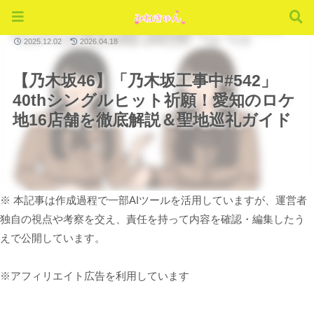
乃木坂工事中
2025.12.02
2026.04.18
【乃木坂46】「乃木坂工事中#542」
40thシングルヒット祈願！愛知のロケ
地16店舗を徹底解説＆聖地巡礼ガイド
※ 本記事は作成過程で一部AIツールを活用していますが、運営者
独自の視点や考察を交え、責任を持って内容を確認・編集したう
えで公開しています。
※アフィリエイト広告を利用しています