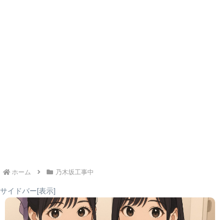
の名前（苗字・名前・あだ名など）が入ったお店や施設を自
さゆりんご軍団
力で探し出し、撮影交渉も自分たちで行い、新曲「ビリヤ
が訪れた、名物
ニ」のポスターを貼らせてもらう。
喫茶ツヅキ
名古屋市中村区
乃木坂46時間TV
「カフェオレ天
井落とし」で有
名な喫茶店。
体力と根性、そして交渉力が試されるこの企画。矢田萌華さ
筒井あやめさん
んと瀬戸口心月さんを筆頭に、助っ人として駆けつけた先輩
が「ふらっと喫
メンバーたちと共に、日没まで愛知の街を奔走しました。果
喫茶ニューポピ
茶探訪」で訪れ
名古屋市西区
乃木坂配信中
たして、16人全員分のポスターを貼り終えることはできたの
ー
たレトロな喫茶
店。鉄板小倉ト
でしょうか？番組では、その奮闘ぶりが余すところなく描か
ーストが人気。
れました。
「全国ツアーで
なに食べまショ
天然酵母の食パ
ー」で筒井あや
ン専門店 つばめ
乃木坂工事中
ホーム
乃木坂工事中
名古屋市北区
めさんが紹介し
パン&Milk 尼ヶ
#373
た「オムレツサ
坂本店
サイドバー[表示]
ンド」が絶品の
お店。
掲示店一覧 まとめ表