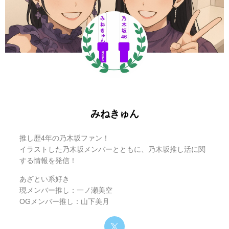
遠藤さくらさん
のお父様が経営
されていること
まずは全16店舗を一覧でご紹介します。詳細は各店舗の紹介
路麺えんそば 錦
で有名な立ち食
名古屋市中区
乃木坂工事中
をご覧ください。
一丁目店
いそば屋さん。
ファンなら一度
は訪れたい聖地
所在地
クリアメ
店舗・施
です。
No.
業種
（番組情
一般訪問
ンバー
設名
報より）
乃木坂46がライ
ブを開催する主
バンテリンドー
真夏の全国ツア
みねきゅん
名古屋市
名古屋市東区
要会場の一つ。
とんかつ
ム ナゴヤ
ー
1
矢田 萌華
矢田かつ
東区矢田
可
矢田駅のすぐ近
専門店
南
推し歴4年の乃木坂ファン！
くにあります。
イラストした乃木坂メンバーとともに、乃木坂推し活に関
筒井 あや
名古屋市
握手会やミート
2
筒井松月
和菓子店
可
する情報を発信！
め
東区筒井
＆グリートの会
ポートメッセな
リアルミート＆
舞台となった「矢田駅」と「瀬戸口駅」
名古屋市港区
場として頻繁に
あざとい系好き
遠藤 さく
遠藤陶器
陶器メー
名古屋市
不可（企
ごや
グリート
3
を深掘り！
使用されていま
現メンバー推し：一ノ瀬美空
ら
株式会社
カー
東区徳川
業）
す。
OGメンバー推し：山下美月
旬魚とお
名古屋市
4
小川 彩
ばんざい
和食店
可
今回の企画のスタート地点とゴール（周辺）地点となった2
東区徳川
彩り