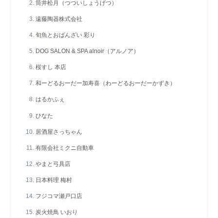
筒井松月（つついしょうげつ）
遠藤陶器株式会社
旬魚とおばんざい 彩り
DOG SALON & SPA alnoir（アルノア）
桜すし 本店
和ーどるおーだー加寿喜（わーどるおーだーかずき）
はるかふぇ
ひなた
居酒屋さっちゃん
有限会社ミクニ自動車
やまと弓具店
日本料理 梅村
フジコマ瀬戸口店
炭火焼鳥 いおり