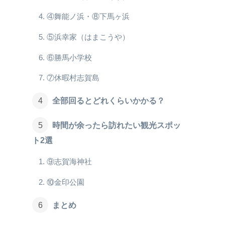
④舞能ノ浜・⑧下馬ヶ浜
⑤浜幸家（はまこうや）
⑥勝馬小学校
⑦休暇村志賀島
全部回るとどれくらいかかる？
時間が余ったら訪れたい観光スポッ
ト2選
⑨志賀海神社
⑩金印公園
まとめ