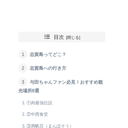
目次
志賀島ってどこ？
志賀島への行き方
与田ちゃんファン必見！おすすめ観
光場所8選
①肉最強伝説
②中西食堂
③満帆荘（まんぽそう）