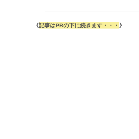
《
記事はPRの下に続きます・・・
》