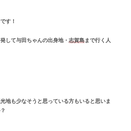
とです！
奮発して与田ちゃんの出身地・
志賀島
まで行く人
、
観光地も少なそうと思っている方もいると思いま
か？