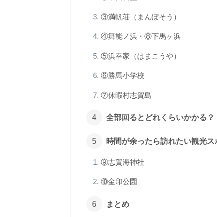
③満帆荘（まんぽそう）
④舞能ノ浜・⑧下馬ヶ浜
⑤浜幸家（はまこうや）
⑥勝馬小学校
⑦休暇村志賀島
全部回るとどれくらいかかる？
時間が余ったら訪れたい観光ス
⑨志賀海神社
⑩金印公園
まとめ