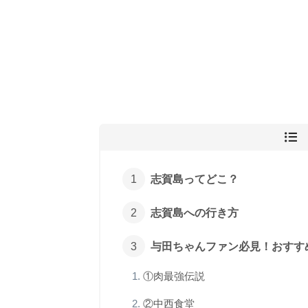
志賀島ってどこ？
志賀島への行き方
与田ちゃんファン必見！おすす
①肉最強伝説
②中西食堂