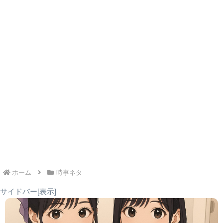
以下は、
新たな学校推薦
と
その他の学校推薦
の入試方式を引
用したものです！
学校推薦入試 基礎学力テスト型 │併願可能│選
考方法：基礎学力テスト（英語・国語または
英語・数学）
高等学校長の推薦を受けて受験する推薦入試
（既卒者も可能）
他大学や、東洋大学の一般選抜との
併願
が可
ホーム
時事ネタ
能
サイドバー[表示]
同推薦入試内での
併願
も可能
英語外部試験のスコアを利用可能