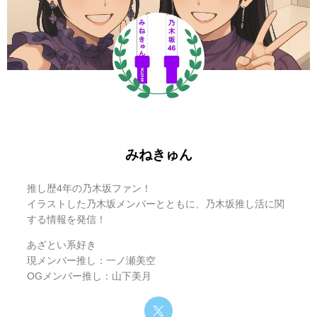
【東洋大学】新たな学校推薦型選抜 入試方式
学校推薦入試 総合評価型 │専願のみ│選考方
法：小論文／面接 など
みねきゅん
高等学校長の推薦を受けて受験する推薦入試
学習成績の状況等の条件あり
推し歴4年の乃木坂ファン！
事前に提出する出願書類と試験当日の小論
イラストした乃木坂メンバーとともに、乃木坂推し活に関
する情報を発信！
文、面接等の総合評価により合否を判定
あざとい系好き
【東洋大学】その他の学校推薦型選抜 入試方式
現メンバー推し：一ノ瀬美空
OGメンバー推し：山下美月