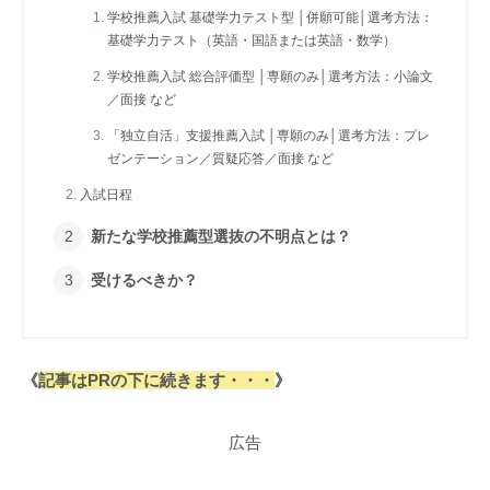
学校推薦入試 基礎学力テスト型 │併願可能│選考方法：
基礎学力テスト（英語・国語または英語・数学）
学校推薦入試 総合評価型 │専願のみ│選考方法：小論文
／面接 など
「独立自活」支援推薦入試 │専願のみ│選考方法：プレ
ゼンテーション／質疑応答／面接 など
入試日程
新たな学校推薦型選抜の不明点とは？
受けるべきか？
《
記事はPRの下に続きます・・・
》
広告