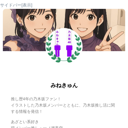
サイドバー[表示]
S
この
を求めるには、
a
β
α
:
二次関数の係数
、
:
大きい方の解
、
:
小さい方の解
f
(
x
)
=
x
2
−
2
x
+
1
を代入する必要があります！
g
(
x
)
=
2
x
−
2
g
(
x
)
−
f
(
x
)
=
2
x
−
2
−
(
x
2
−
2
x
+
1
)
=
−
x
2
+
4
x
−
3
みねきゅん
−
1
2
x
2
+
2
x
+
5
=
x
+
1
・
・
・
式
①
推し歴4年の乃木坂ファン！
イラストした乃木坂メンバーとともに、乃木坂推し活に関
・
・
・
式
①
する情報を発信！
あざとい系好き
(
−
1
2
x
2
+
2
x
+
5
)
−
(
x
+
1
)
=
0