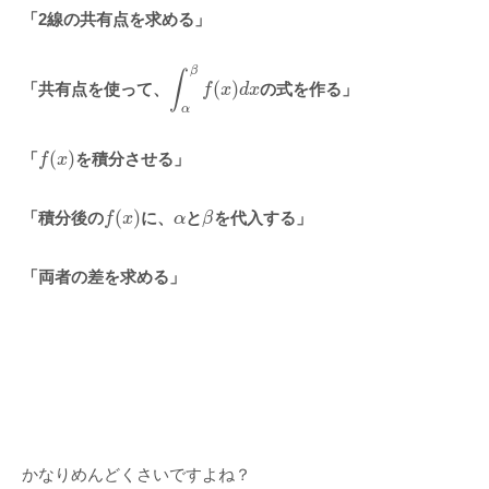
「2線の共有点を求める」
∫
α
β
f
(
x
)
d
x
「共有点を使って、
の式を作る」
f
(
x
)
「
を積分させる」
f
(
x
)
α
β
「積分後の
に、
と
を代入する」
「両者の差を求める」
かなりめんどくさいですよね？