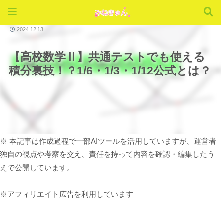
単元別講座
2024.12.13
【高校数学Ⅱ】共通テストでも使える
積分裏技！？1/6・1/3・1/12公式とは？
※ 本記事は作成過程で一部AIツールを活用していますが、運営者
独自の視点や考察を交え、責任を持って内容を確認・編集したう
えで公開しています。
※アフィリエイト広告を利用しています