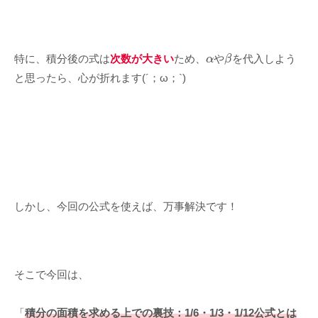
α
β
特に、積分後の式は
次数が大きい
ため、
や
を代入しよう
と思ったら、心が折れます(´；ω；`)
しかし、今回の公式を使えば、万事解決です！
そこで今回は、
「
積分の面積を求める上での裏技：1/6・1/3・1/12公式
とは