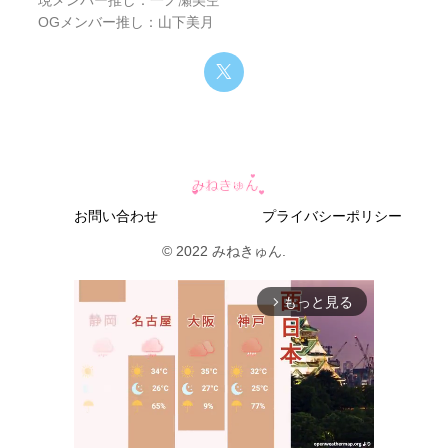
現メンバー推し：一ノ瀬美空
OGメンバー推し：山下美月
このように、交点が
2つ
のとき、
−
1
2
x
2
+
x
+
4
=
0
・
・
・
式
②
・
・
・
式
②
∫
α
β
{
g
(
x
)
−
f
(
x
)
}
d
x
g
(
x
)
−
f
(
x
)
面積を求めるための
の
は
x
2
−
2
x
−
8
=
0
2次式
であることが分かります！
お問い合わせ
プライバシーポリシー
© 2022 みねきゅん.
(
x
+
2
)
(
x
−
4
)
=
0
もっと見る
arrow_forward_ios
x
=
−
2
,
4
積分後の次数は増える！
以下の計算式を見てみましょう！